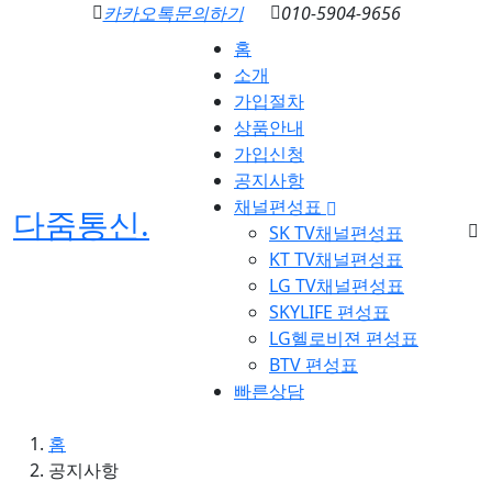
카카오톡문의하기
010-5904-9656
홈
소개
가입절차
상품안내
가입신청
공지사항
채널편성표
다줌통신
.
SK TV채널편성표
KT TV채널편성표
LG TV채널편성표
SKYLIFE 편성표
LG헬로비젼 편성표
BTV 편성표
빠른상담
홈
공지사항