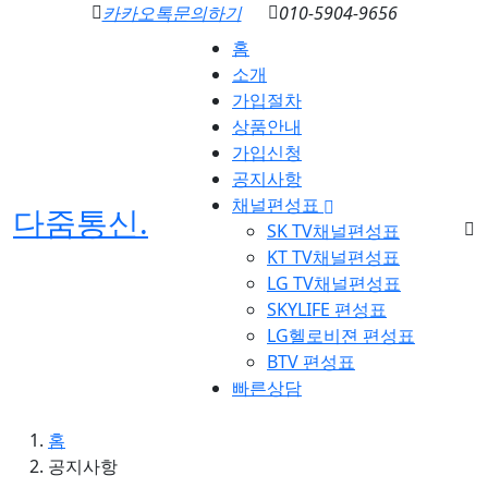
카카오톡문의하기
010-5904-9656
홈
소개
가입절차
상품안내
가입신청
공지사항
채널편성표
다줌통신
.
SK TV채널편성표
KT TV채널편성표
LG TV채널편성표
SKYLIFE 편성표
LG헬로비젼 편성표
BTV 편성표
빠른상담
홈
공지사항